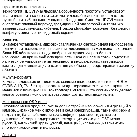
Простота использования
Технология HDCVI унаследовала особенность простоты установки от
традиционной аналоговой системы видеонаблюдения, что делает ее
лучшей при выборе систем видеонаблюдения. Система HDCVI может
обеспечит плавный переход традиционной аналоговой системы без
замены существующих кабелей. Подход plug&play позволяет без хлопот
конфигурировать сети видеонаблюдение.
Smart ИК
В камере установлена микрокристаллическая светодиодная ИК-подсветка
для лучшей производительности в малоосвещенных условиях. Технология
Smart ИК обеспечивает единообразную яркость черно-белого
изображения при низкой освещенности. Особенностью такой подсветки
является регулирование интенсивности инфракрасных светодиодов
камеры для компенсации расстояния до объекта, предотвращает засветку
объекта.
Мульти-форматы
Камера поддерживает несколько современных форматов видео: HDCVI,
CVBS, AHD, TVI. Четыре формата могут переключается через экранное
меню или с помощью UTC контроллера PFM820. Эта особенность делает
камеру совместимой с регистраторами других производителей.
Многоязычное OSD меню
Экранное меню предназначено для настройки изображения и функций в
камере. Экранное меню включает в себя конфигурации, такие как: режим
подсветки, баланс белого, маска конфиденциальности, детектор
движения. Камера поддерживает следующие языки для OSD меню:
русский, английский, французский, немецкий, испанский, итальянский,
японский, корейский, и польский.
Защита