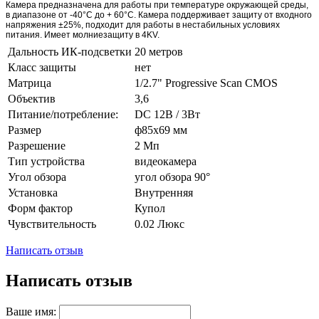
Камера предназначена для работы при температуре окружающей среды,
в диапазоне от -40°C до + 60°С. Камера поддерживает защиту от входного
напряжения ±25%, подходит для работы в нестабильных условиях
питания. Имеет молниезащиту в 4KV.
Дальность ИК-подсветки
20 метров
Класс защиты
нет
Матрица
1/2.7" Progressive Scan CMOS
Объектив
3,6
Питание/потребление:
DC 12В / 3Вт
Размер
ф85х69 мм
Разрешение
2 Мп
Тип устройства
видеокамера
Угол обзора
угол обзора 90°
Установка
Внутренняя
Форм фактор
Купол
Чувствительность
0.02 Люкс
Написать отзыв
Написать отзыв
Ваше имя: