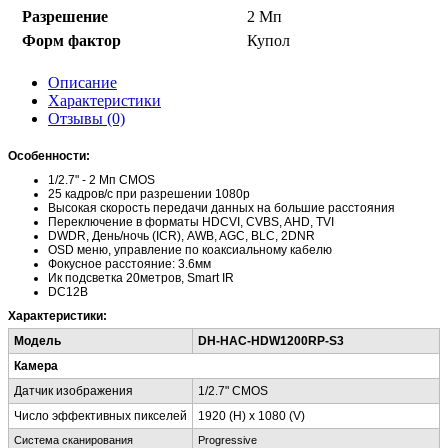
Разрешение
2 Мп
Форм фактор
Купол
Описание
Характеристики
Отзывы (0)
Особенности:
1/2.7" - 2 Мп CMOS
25 кадров/с при разрешении 1080р
Высокая скорость передачи данных на большие расстояния
Переключение в форматы HDCVI, CVBS, AHD, TVI
DWDR, День/ночь (ICR), AWB, AGC, BLC, 2DNR
OSD меню, управление по коаксиальному кабелю
Фокусное расстояние: 3.6мм
Ик подсветка 20метров, Smart IR
DC12В
Характеристики:
Модель
DH-HAC-HDW1200RP-S3
Камера
Датчик изображения
1/2.7" CMOS
Число эффективных пикселей
1920 (H) х 1080 (V)
Система
сканирования
Progressive