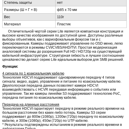
Степень защиты
нет
Размеры (Ш × Г × В)
ф85 x 70 мм
Вес
110г
Материал
Пластик
Отличительной чертой серии Lite является компактная конструкция и
высокое качество изображения по доступной цене. Доступны различные
выборы объективов, как с вариофокальным фокусом так и с
фиксированным. Камеры поддерживают управление по OSD меню, легко
переключаются в режимы CVI/CVBS/AHD/TVI. Простая модернизация
аналоговой системы до разрешения Full HD / HD720р на существующей
кабельной инфраструктуре. Структурная гибкость и лучшее соотношение
цена/качество делают серию Lite идеальным выбором для SMB решений.
Функции:
4 сигнала по 1 коаксиальному кабелю
Технология HDCVI поддерживает одновременную передачу 4 типов
сигнала: видео, аудио, управление и питание по коаксиальному кабелю.
Двухполосная передача данных позволяет камере HDCVI
взаимодействовать с HCVR передавая информацию о событиях или
управление. Так же камеры линейки S3 поддерживают технологию PoC,
передача питания по коаксиальному кабелю.
Передача на длинные расстояния
Технология HDCVI гарантирует передачу в режиме реального времени на
большом расстоянии без каких-либо потерь. Камеры S3 серии
поддерживает до 800м (1080p), 1200м (720p) передачу по коаксиальному
кабелю, и 300м (1080p), 450м (720p) по UTP кабелю.
* Результаты подтверждены испытанием в режиме реального времени в
лаборатории Dahua.