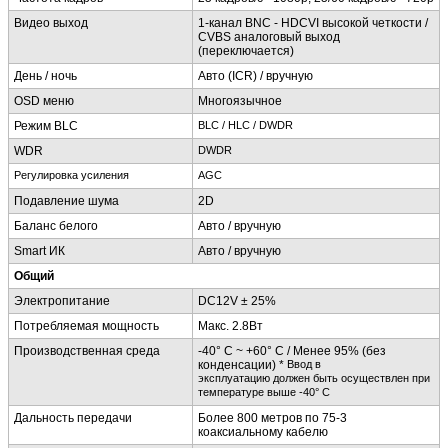
Видео выход
1-канал BNC - HDCVI высокой четкости /
CVBS аналоговый выход
(переключается)
День / ночь
Авто (ICR) / вручную
OSD меню
Многоязычное
Режим BLC
BLC / HLC / DWDR
WDR
DWDR
Регулировка усиления
AGC
Подавление шума
2D
Баланс белого
Авто / вручную
Smart ИК
Авто / вручную
Общий
Электропитание
DC12V ± 25%
Потребляемая мощность
Макс. 2.8Вт
Производственная среда
-40° C ~ +60° C / Менее 95% (без
конденсации) *
Ввод в
эксплуатацию
должен
быть
осуществлен
при
температуре выше
-40
° C
Дальность передачи
Более 800 метров по 75-3
коаксиальному кабелю