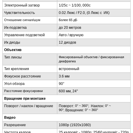
Электронный затвор
1/25с ~ 1/100, 000с
Чувствительность
0.02 Люкс / F2.0, (0 Люкс с ИК)
Отношение сигнал/шум
Более 65
дБ
Ик-подсветка
до 20 метров
Управление подсветкой
Авто / вручную
Ик диоды
12 диодов
Объектив
Тип линзы
Фиксированный
объектив
/
фиксированная
диафрагма
Тип крепления
встроенный
Фокусное расстояние
3.6 мм
Угол обзора
90°
Расстояние
фокусировки
600 мм, 24"
Вращение при монтаже
Поворот / наклон / вращение
Поворот:
0° ~ 360°;
Наклон:
0° ~
90°;
Вращение:
0° ~ 360°
Видео
Разрешение
1080р (1920х1080)
Частота кадров
25 кадров/с - 1080р; 25/60 кадров/с - 720р